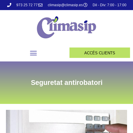
973 25 72 77
climasip@climasip.es
Dil - Div: 7:00 - 17:00
ACCÉS CLIENTS
Seguretat antirobatori