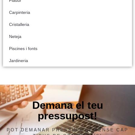
Pladur
Carpinteria
Cristalleria
Neteja
Piscines i fonts
Jardineria
Demana el teu
pressupost!
POT DEMANAR PRESSUPOST SENSE CAP