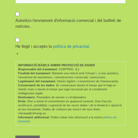
Autoritzo l'enviament d'informació comercial i del butlletí de
notícies..
He llegit i accepto la
política de privacitat
.
*
INFORMACIÓ BÀSICA SOBRE PROTECCIÓ DE DADES
Responsable del tractament
: ILERFRED, S.L.
Finalitat del tractament
: Mantenir una relació amb l'Usuari i, si ens autoritza,
l'enviament de newsletters, comunicacions comercials i promocions.
Legitimació del tractament
: Interès legítim i consentiment de l'interessat/da.
Conservació de les dades
: Es conservaran durant el temps que hi hagi un
interès mutu o durant el temps que sigui necessari per al compliment
d'obligacions legals.
Destinataris
: Prestadors de serveis o col·laboradors.
Drets
: Dret a retirar el consentiment en qualsevol moment. Dret d'accés,
rectificació, portabilitat i supressió de les seves dades i de la limitació o oposició
al seu tractament. Dades de contacte per exercir els teus drets:
climasip@climasip.es
Informació addicional
: Podeu trobar més informació a la nostra
política de
privacitat
.