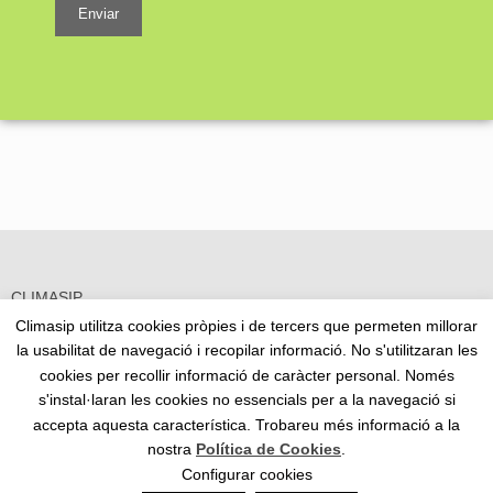
Enviar
CLIMASIP
C/A Núm. 73 · P.I.
Climasip utilitza cookies pròpies i de tercers que permeten millorar
El Camí dels Frares, 25191 – Lleida
la usabilitat de navegació i recopilar informació. No s'utilitzaran les
973 25 72 77
–
climasip@climasip.es
cookies per recollir informació de caràcter personal. Només
s'instal·laran les cookies no essencials per a la navegació si
accepta aquesta característica. Trobareu més informació a la
Avís legal
Cookies
Política de Privacitat
nostra
Política de Cookies
.
Configurar cookies