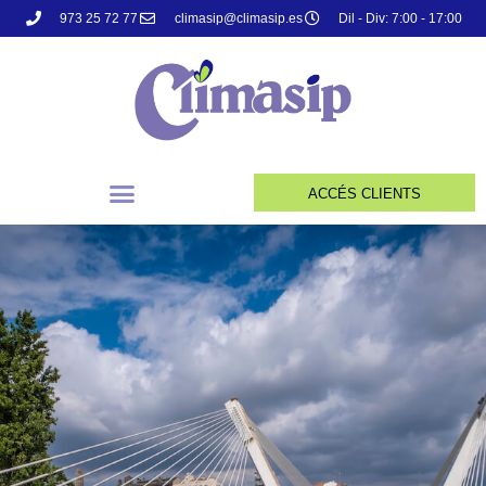
973 25 72 77
climasip@climasip.es
Dil - Div: 7:00 - 17:00
ACCÉS CLIENTS