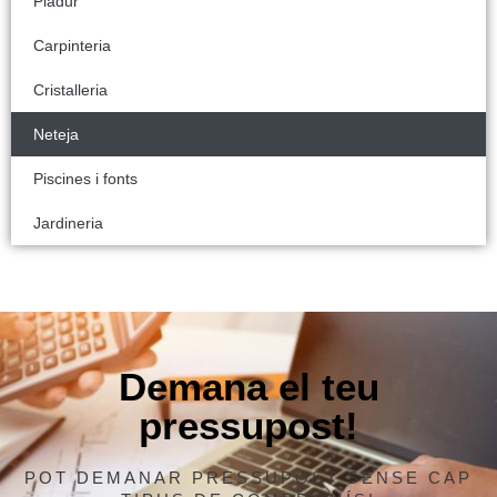
Pladur
Carpinteria
Cristalleria
Neteja
Piscines i fonts
Jardineria
Demana el teu
pressupost!
POT DEMANAR PRESSUPOST SENSE CAP