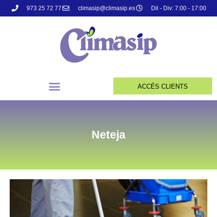
973 25 72 77
climasip@climasip.es
Dil - Div: 7:00 - 17:00
ACCÉS CLIENTS
Neteja