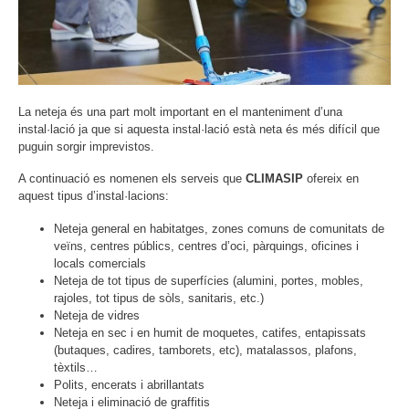
La neteja és una part molt important en el manteniment d’una
instal·lació ja que si aquesta instal·lació està neta és més difícil que
puguin sorgir imprevistos.
A continuació es nomenen els serveis que
CLIMASIP
ofereix en
aquest tipus d’instal·lacions:
Neteja general en habitatges, zones comuns de comunitats de
veïns, centres públics, centres d’oci, pàrquings, oficines i
locals comercials
Neteja de tot tipus de superfícies (alumini, portes, mobles,
rajoles, tot tipus de sòls, sanitaris, etc.)
Neteja de vidres
Neteja en sec i en humit de moquetes, catifes, entapissats
(butaques, cadires, tamborets, etc), matalassos, plafons,
tèxtils…
Polits, encerats i abrillantats
Neteja i eliminació de graffitis