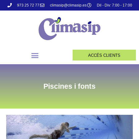
973 25 72 77
climasip@climasip.es
Dil - Div: 7:00 - 17:00
ACCÉS CLIENTS
Piscines i fonts