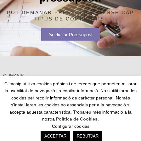
POT DEMANAR PRESSUPOST SENSE CAP
TIPUS DE COMPROMÍS!
Sol·licitar Pressupost
CLIMASIP
C/A Núm. 73 · P.I.
Climasip utilitza cookies pròpies i de tercers que permeten millorar
El Camí dels Frares, 25191 – Lleida
la usabilitat de navegació i recopilar informació. No s'utilitzaran les
973 25 72 77
–
climasip@climasip.es
cookies per recollir informació de caràcter personal. Només
s'instal·laran les cookies no essencials per a la navegació si
accepta aquesta característica. Trobareu més informació a la
Avís legal
Cookies
Política de Privacitat
nostra
Política de Cookies
.
Configurar cookies
ACCEPTAR
REBUTJAR