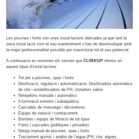
Les piscines i fonts són unes instal·lacions delicades ja que tant la
seva instal lació com el seu manteniment s’han de desenvolupar amb
la major professionalitat possible per maximitzar tot el seu potencial.
A continuació es nomenen els serveis que
CLIMASIP
ofereix en
aquest tipus d’instal·lacions:
Tot per a piscines, spas i fonts
Dosificació, regulació i automatització. Dosificadors automàtics
de clor i estabilitzadors de PH, cloradors salins
Netejafons manuals i automàtics
Il·luminació exterior i subaquàtica
Cascades de massatge i decoratives
Equips de natació i contracorrent
Bombes i equips de filtració de tot tipus
Fonts i cascades (públiques i privades)
Neteja manual de piscines, spas i fonts
Tractament químic i anàlisi de l’aigua (PH, clor, algues,