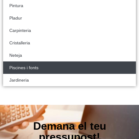
Pintura
Pladur
Carpinteria
Cristalleria
Neteja
Piscines i fonts
Jardineria
Demana el teu
pressupost!