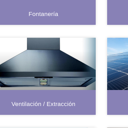
Fontanería
Ventilación / Extracción