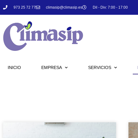
973 25 72 77
climasip@climasip.es
Dil - Div: 7:00 - 17:00
INICIO
EMPRESA
SERVICIOS