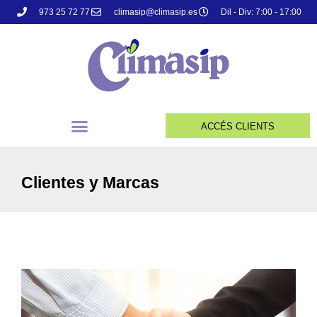
973 25 72 77
climasip@climasip.es
Dil - Div: 7:00 - 17:00
ACCÉS CLIENTS
Clientes y Marcas